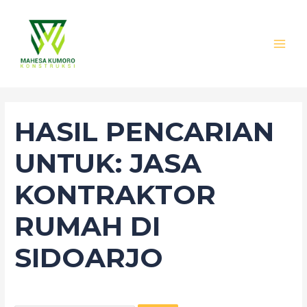
Lewati
Cari
MAI
ke
untuk:
MEN
konten
HASIL PENCARIAN
UNTUK:
JASA
KONTRAKTOR
RUMAH DI
SIDOARJO