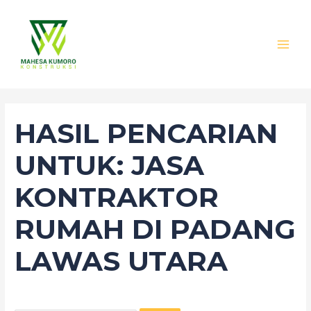
Lewati
Cari
MAI
ke
untuk:
MEN
konten
HASIL PENCARIAN
UNTUK:
JASA
KONTRAKTOR
RUMAH DI PADANG
LAWAS UTARA