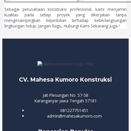
Sebagai perusahaan konstruksi profesional, kami menjamin
kualitas pada setiap proyek yang dikerjakan tanpa
mengesampingkan kepedulian terhadap keberlangsungan
lingkungan hidup. Jangan Ragu, Hubungi Kami Sekarang Juga !
CV. Mahesa Kumoro Konstruksi
Jati Plesungan No. 57-58
Karanganyar Jawa Tengah 57181
081227751451
admin@mahesakumoro.com