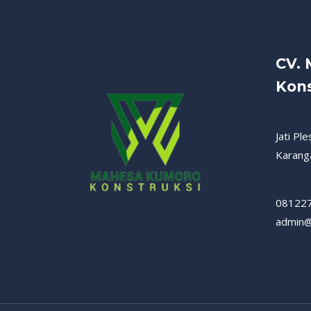
CV.
Kons
Jati Pl
Karang
08122
admin