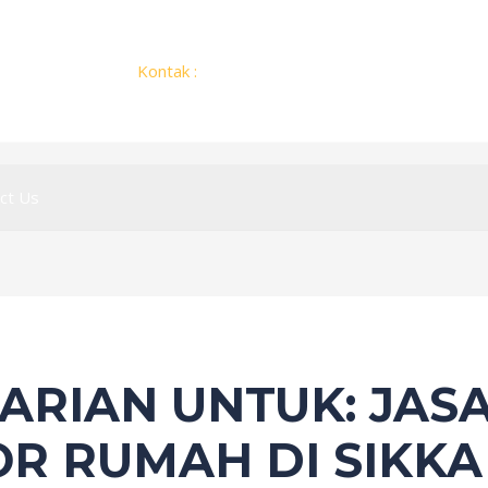
Kontak :
+62 812 2775 1451
ct Us
CARIAN UNTUK:
JAS
R RUMAH DI SIKKA