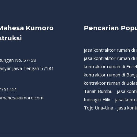
 Mahesa Kumoro
Pencarian Popu
truksi
jasa kontraktor rumah di
jasa kontraktor rumah d
esungan No. 57-58
kontraktor rumah di Enre
anyar Jawa Tengah 57181
kontraktor rumah di Banj
kontraktor rumah di Bol
7751451
Tanah Bumbu
-
jasa kont
@mahesakumoro.com
Indragiri Hilir
-
jasa kontr
Tojo Una-Una
-
jasa kont