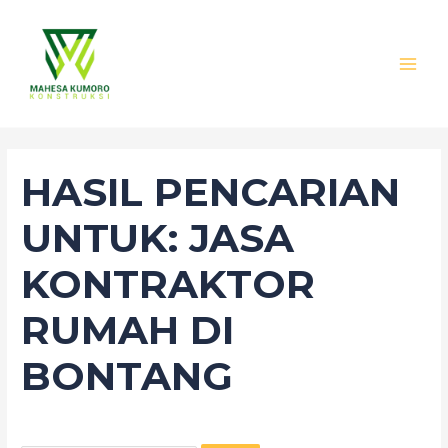
Lewati
Cari
MAI
ke
untuk:
MEN
konten
HASIL PENCARIAN
UNTUK:
JASA
KONTRAKTOR
RUMAH DI
BONTANG