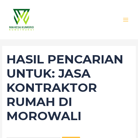
Lewati
Cari
MAI
ke
untuk:
MEN
konten
HASIL PENCARIAN
UNTUK:
JASA
KONTRAKTOR
RUMAH DI
MOROWALI