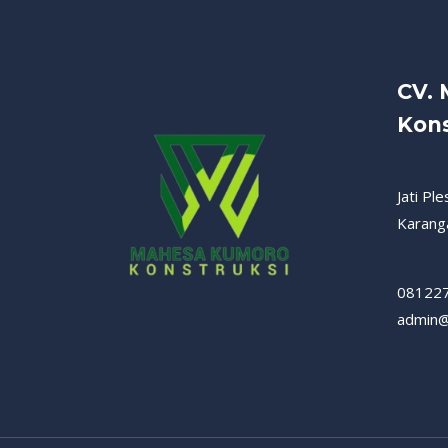
CV.
Kons
Jati Pl
Karang
08122
admin