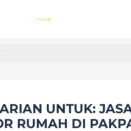
Kontak :
+62 812 2775 1451
ct Us
CARIAN UNTUK:
JAS
R RUMAH DI PAKP