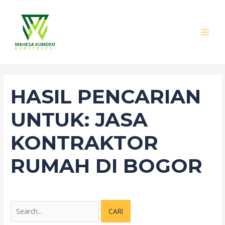
Lewati
Cari
MAI
ke
untuk:
MEN
konten
HASIL PENCARIAN
UNTUK:
JASA
KONTRAKTOR
RUMAH DI BOGOR