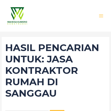
Lewati
Cari
MAI
ke
untuk:
MEN
konten
HASIL PENCARIAN
UNTUK:
JASA
KONTRAKTOR
RUMAH DI
SANGGAU