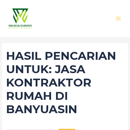
Lewati
Cari
MAI
ke
untuk:
MEN
konten
HASIL PENCARIAN
UNTUK:
JASA
KONTRAKTOR
RUMAH DI
BANYUASIN