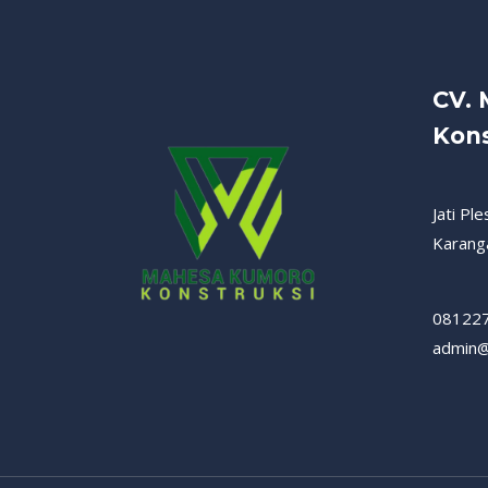
CV.
Kons
Jati Pl
Karang
08122
admin