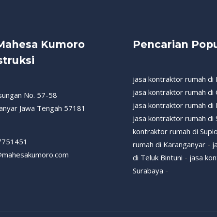
 Mahesa Kumoro
Pencarian Popu
truksi
jasa kontraktor rumah di
jasa kontraktor rumah di
esungan No. 57-58
jasa kontraktor rumah di
anyar Jawa Tengah 57181
jasa kontraktor rumah di
kontraktor rumah di Supio
7751451
rumah di Karanganyar
-
j
@mahesakumoro.com
di Teluk Bintuni
-
jasa ko
Surabaya
-