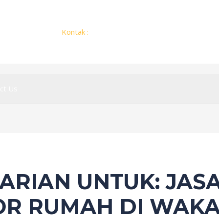
Kontak :
+62 812 2775 1451
ct Us
CARIAN UNTUK:
JAS
R RUMAH DI WAKA