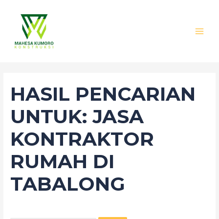
Lewati
Cari
MAI
ke
untuk:
MEN
konten
HASIL PENCARIAN
UNTUK:
JASA
KONTRAKTOR
RUMAH DI
TABALONG