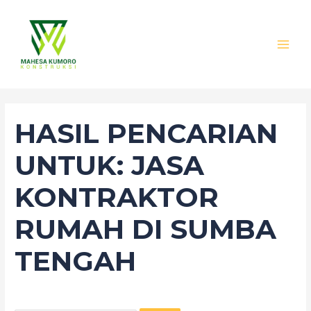
Lewati
Cari
MAI
ke
untuk:
MEN
konten
HASIL PENCARIAN
UNTUK:
JASA
KONTRAKTOR
RUMAH DI SUMBA
TENGAH