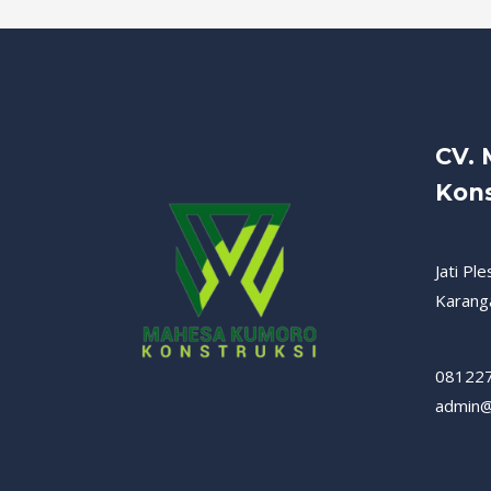
CV.
Kons
Jati Pl
Karang
08122
admin