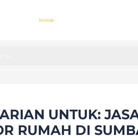
Kontak :
+62 812 2775 1451
ct Us
CARIAN UNTUK:
JAS
R RUMAH DI SUMB