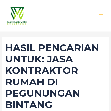
Lewati
Cari
MAI
ke
untuk:
MEN
konten
HASIL PENCARIAN
UNTUK:
JASA
KONTRAKTOR
RUMAH DI
PEGUNUNGAN
BINTANG