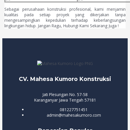
Sebagai perusahaan konstruksi profesional, kami menjamin
kualitas pada setiap proyek yang dikerjakan tanpa
mengesampingkan kepedulian terhadap keberlangsungan
lingkungan hidup. Jangan Ragu, Hubungi Kami Sekarang Juga !
CV. Mahesa Kumoro Konstruksi
Jati Plesungan No. 57-58
Karanganyar Jawa Tengah 57181
081227751451
admin@mahesakumoro.com