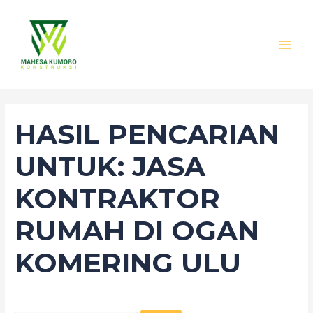
Lewati
Cari
MAI
ke
untuk:
MEN
konten
HASIL PENCARIAN
UNTUK:
JASA
KONTRAKTOR
RUMAH DI OGAN
KOMERING ULU