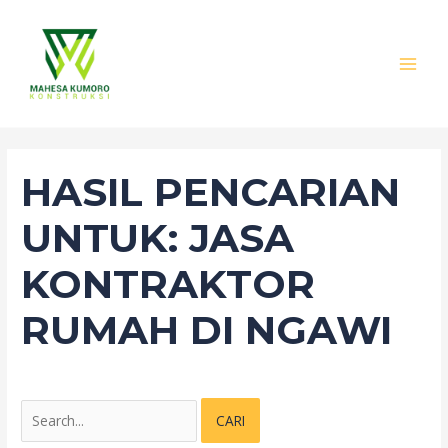
Lewati
Cari
MAI
ke
untuk:
MEN
konten
HASIL PENCARIAN
UNTUK:
JASA
KONTRAKTOR
RUMAH DI NGAWI