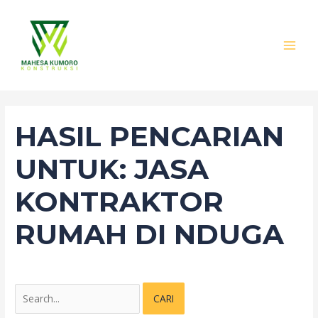
Lewati
Cari
MAI
ke
untuk:
MEN
konten
HASIL PENCARIAN
UNTUK:
JASA
KONTRAKTOR
RUMAH DI NDUGA