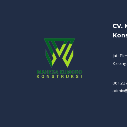
CV.
Kons
Jati Pl
Karang
08122
admin