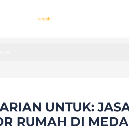
Kontak :
+62 812 2775 1451
ct Us
CARIAN UNTUK:
JAS
R RUMAH DI MED