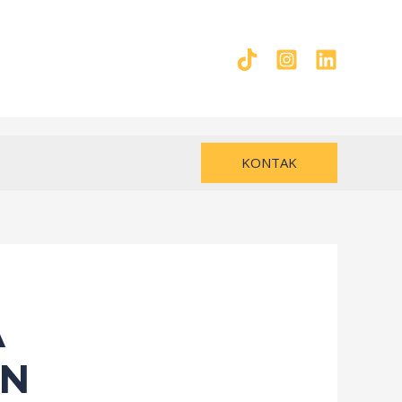
KONTAK
A
AN