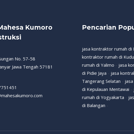
 Mahesa Kumoro
Pencarian Popu
truksi
jasa kontraktor rumah di
kontraktor rumah di Kud
esungan No. 57-58
rumah di Yalimo
-
jasa ko
anyar Jawa Tengah 57181
di Pidie Jaya
-
jasa kontr
Tangerang Selatan
-
jasa
7751451
di Kepulauan Mentawai
-
@mahesakumoro.com
rumah di Yogyakarta
-
ja
di Balangan
-