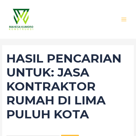
Lewati
Cari
MAI
ke
untuk:
MEN
konten
HASIL PENCARIAN
UNTUK:
JASA
KONTRAKTOR
RUMAH DI LIMA
PULUH KOTA