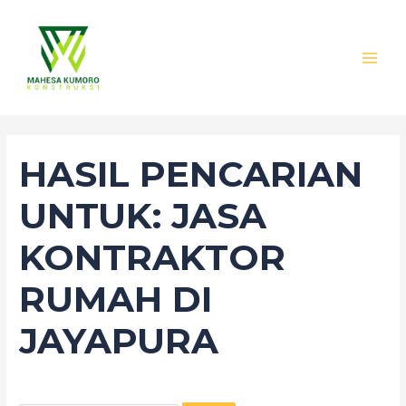
Lewati
Cari
MAI
ke
untuk:
MEN
konten
HASIL PENCARIAN
UNTUK:
JASA
KONTRAKTOR
RUMAH DI
JAYAPURA